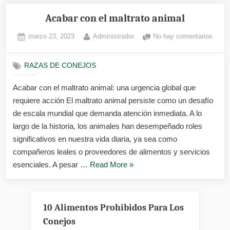
Acabar con el maltrato animal
Posted
By
en
marzo 23, 2023
Administrador
No hay comentarios
on
Acaba
con
RAZAS DE CONEJOS
el
maltr
Acabar con el maltrato animal: una urgencia global que
anima
requiere acción El maltrato animal persiste como un desafío
de escala mundial que demanda atención inmediata. A lo
largo de la historia, los animales han desempeñado roles
significativos en nuestra vida diaria, ya sea como
compañeros leales o proveedores de alimentos y servicios
«Acabar
esenciales. A pesar …
Read More
»
con
el
maltrato
10 Alimentos Prohibidos Para Los
animal»
Conejos