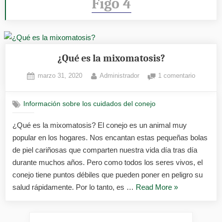
Figo 4
¿Qué es la mixomatosis?
Posted
By
en
marzo 31, 2020
Administrador
1 comentario
on
¿Qué
es
Información sobre los cuidados del conejo
la
mixomato
¿Qué es la mixomatosis? El conejo es un animal muy
popular en los hogares. Nos encantan estas pequeñas bolas
de piel cariñosas que comparten nuestra vida día tras día
durante muchos años. Pero como todos los seres vivos, el
conejo tiene puntos débiles que pueden poner en peligro su
«¿Qué
salud rápidamente. Por lo tanto, es …
Read More
»
es
la