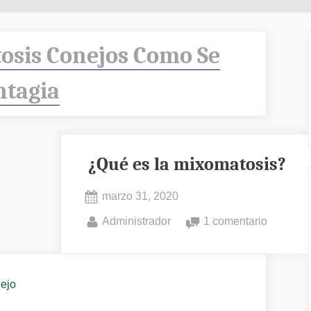
osis Conejos Como Se
ntagia
¿Qué es la mixomatosis?
Posted
marzo 31, 2020
on
By
en
Administrador
1 comentario
¿Qué
es
la
nejo
mixomat