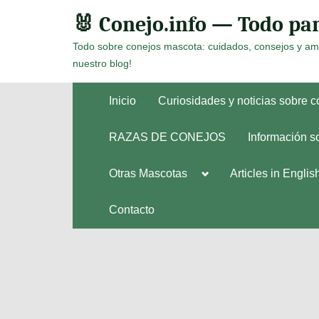
Skip
🐰 Conejo.info — Todo par
to
Todo sobre conejos mascota: cuidados, consejos y am
content
nuestro blog!
Inicio
Curiosidades y noticias sobre 
RAZAS DE CONEJOS
Información s
Toggle
Otras Mascotas
Articles in Englis
Toggle
sub-
sub-
menu
menu
Contacto