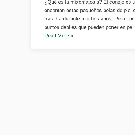
¿Qué es la mixomatosis? El conejo es u
encantan estas pequeñas bolas de piel 
tras día durante muchos años. Pero como
puntos débiles que pueden poner en peli
«¿Qué
Read More
»
es
la
mixomatosis?»