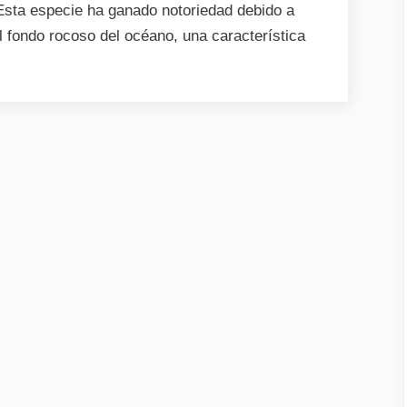
Esta especie ha ganado notoriedad debido a
l fondo rocoso del océano, una característica
z
ra»