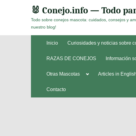
Skip
🐰 Conejo.info — Todo par
to
Todo sobre conejos mascota: cuidados, consejos y am
content
nuestro blog!
Inicio
Curiosidades y noticias sobre 
RAZAS DE CONEJOS
Información s
Toggle
Otras Mascotas
Articles in Englis
Toggle
sub-
sub-
menu
menu
Contacto