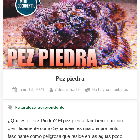
Pez piedra
Posted
By
en
junio 18, 2024
Administrador
No hay comentarios
on
Pez
piedra
Naturaleza Sorprendente
¿Qué es el Pez Piedra? El pez piedra, también conocido
científicamente como Synanceia, es una criatura tanto
fascinante como peligrosa que reside en las aguas poco