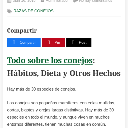
Posted
By
en
abril 16, 2018
Administrador
No hay comentarios
on
Todo
RAZAS DE CONEJOS
sobre
los
conejos:
Compartir
Hábitos,
Dieta
y
Compartir
Pin
Post
Otros
Hechos
Todo sobre los conejos
:
Hábitos, Dieta y Otros Hechos
Hay más de 30 especies de conejos.
Los conejos son pequeños mamíferos con colas mullidas,
cortas, bigotes y orejas largas distintivas. Hay más de 30
especies en todo el mundo, y aunque viven en muchos
entornos diferentes, tienen muchas cosas en común.