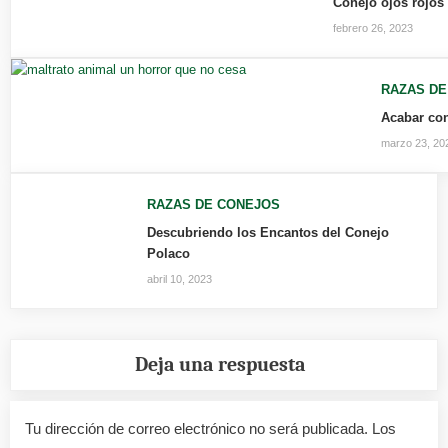
Conejo ojos rojos
febrero 26, 2023
RAZAS DE
Acabar con
marzo 23, 20
RAZAS DE CONEJOS
Descubriendo los Encantos del Conejo
Polaco
abril 10, 2023
Deja una respuesta
Tu dirección de correo electrónico no será publicada.
Los