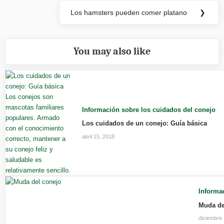
entradas
Los hamsters pueden comer platano
❯
Next
Post:
You may also like
Información sobre los cuidados del conejo
Los cuidados de un conejo: Guía básica
abril 15, 2018
Informa
Muda de
diciembre 