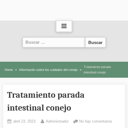
Buscar:
Tratamiento parada
Home
Información sobre los cuidados del conejo
intestinal conejo
Tratamiento parada
intestinal conejo
Posted
By
en
abril 23, 2023
Administrador
No hay comentarios
on
Tratamie