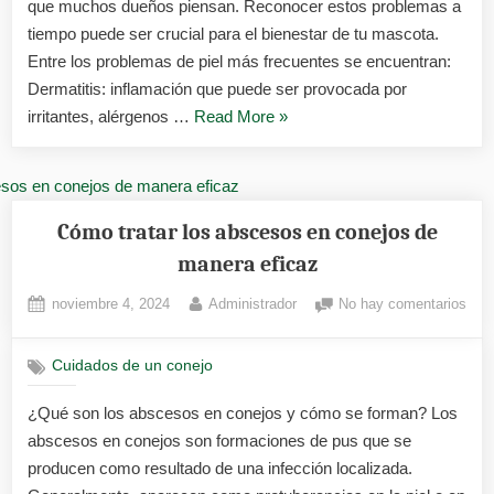
y
que muchos dueños piensan. Reconocer estos problemas a
trat
tiempo puede ser crucial para el bienestar de tu mascota.
Entre los problemas de piel más frecuentes se encuentran:
Dermatitis: inflamación que puede ser provocada por
«Problemas
irritantes, alérgenos …
Read More
»
de
piel
en
conejos
Cómo tratar los abscesos en conejos de
identificación
manera eficaz
y
Posted
By
en
noviembre 4, 2024
Administrador
No hay comentarios
tratamiento»
on
Cóm
trata
Cuidados de un conejo
los
abs
¿Qué son los abscesos en conejos y cómo se forman? Los
en
abscesos en conejos son formaciones de pus que se
cone
de
producen como resultado de una infección localizada.
man