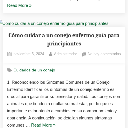
«Ácaros
Read More
»
en
conejos
tratamiento
casero
Cómo cuidar a un conejo enfermo guía para
y
principiantes
veterinario»
Posted
By
en
noviembre 3, 2024
Administrador
No hay comentarios
on
Cóm
cuid
Cuidados de un conejo
a
un
1. Reconociendo los Síntomas Comunes de un Conejo
cone
Enfermo Identificar los síntomas de un conejo enfermo es
enf
guía
crucial para garantizar su bienestar y salud. Los conejos son
para
animales que tienden a ocultar su malestar, por lo que es
prin
importante estar atento a cambios en su comportamiento y
apariencia. A continuación, se detallan algunos síntomas
«Cómo
comunes …
Read More
»