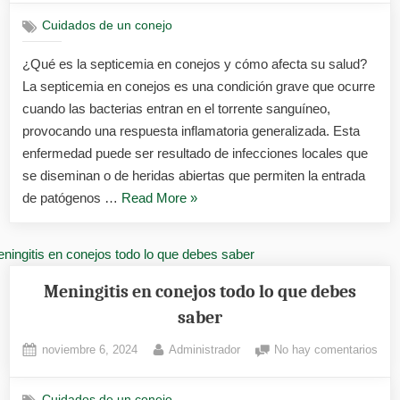
tiempo»
en
Cuidados de un conejo
cone
cóm
¿Qué es la septicemia en conejos y cómo afecta su salud?
reco
La septicemia en conejos es una condición grave que ocurre
y
actu
cuando las bacterias entran en el torrente sanguíneo,
rápi
provocando una respuesta inflamatoria generalizada. Esta
enfermedad puede ser resultado de infecciones locales que
se diseminan o de heridas abiertas que permiten la entrada
«Septicemia
de patógenos …
Read More
»
en
conejos
cómo
reconocerla
Meningitis en conejos todo lo que debes
y
saber
actuar
Posted
By
en
noviembre 6, 2024
Administrador
No hay comentarios
rápido»
on
Meni
en