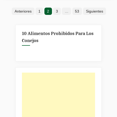
advertencia
Paginación
cómo
Anteriores
1
2
3
…
53
Siguientes
saber
de
si
entradas
tu
10 Alimentos Prohibidos Para Los
conejo
Conejos
está
enfermo»