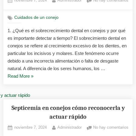
noviembre 7, 2024
Administrador
No hay comentarios
enfermedades
on
Cóm
comunes
dete
en
Cuidados de un conejo
el
conejos»
sobr
1. ¿Qué es el sobrecrecimiento dental en conejos y por qué
dent
es importante detectar a tiempo? El sobrecimiento dental en
en
cone
conejos se refiere al crecimiento excesivo de los dientes, en
a
particular los incisivos y molares. Este fenómeno ocurre
tiem
debido a una incorrecta alimentación o falta de desgaste
natural. A diferencia de los seres humanos, los …
«Cómo
Read More
»
detectar
el
sobrecrecimiento
dental
Septicemia en conejos cómo reconocerla y
en
actuar rápido
conejos
Posted
By
en
noviembre 7, 2024
Administrador
No hay comentarios
a
on
Sept