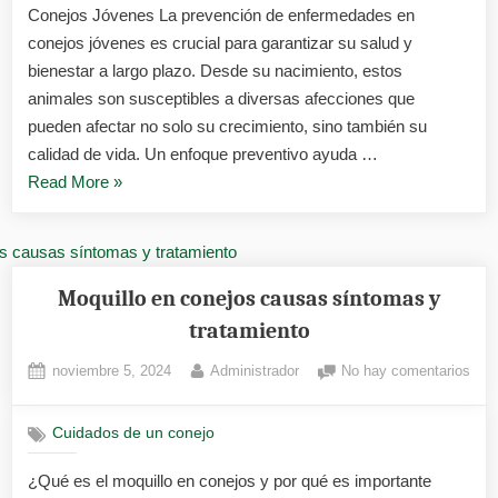
Conejos Jóvenes La prevención de enfermedades en
jóve
conejos jóvenes es crucial para garantizar su salud y
bienestar a largo plazo. Desde su nacimiento, estos
animales son susceptibles a diversas afecciones que
pueden afectar no solo su crecimiento, sino también su
calidad de vida. Un enfoque preventivo ayuda …
«Prevención
Read More
»
de
enfermedades
en
conejos
Moquillo en conejos causas síntomas y
jóvenes»
tratamiento
Posted
By
en
noviembre 5, 2024
Administrador
No hay comentarios
on
Moqu
en
Cuidados de un conejo
cone
cau
¿Qué es el moquillo en conejos y por qué es importante
sín