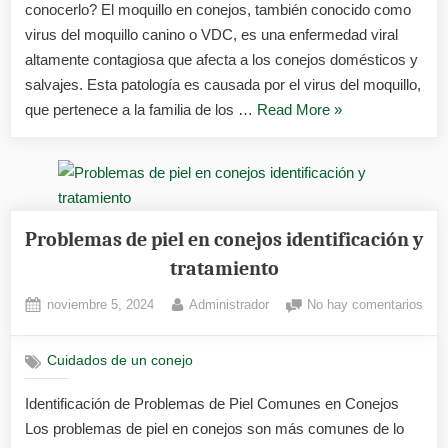
conocerlo? El moquillo en conejos, también conocido como
y
trat
virus del moquillo canino o VDC, es una enfermedad viral
altamente contagiosa que afecta a los conejos domésticos y
salvajes. Esta patología es causada por el virus del moquillo,
«Moquillo
que pertenece a la familia de los …
Read More
»
en
conejos
causas
síntomas
y
Problemas de piel en conejos identificación y
tratamiento»
tratamiento
Posted
By
en
noviembre 5, 2024
Administrador
No hay comentarios
on
Pro
de
Cuidados de un conejo
piel
en
Identificación de Problemas de Piel Comunes en Conejos
cone
Los problemas de piel en conejos son más comunes de lo
iden