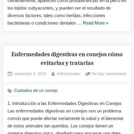
Generalmente, aparecen como protuberancias en la piel o en
efic
los tejidos subyacentes, y pueden ser el resultado de
diversos factores, tales como heridas, infecciones
«Cómo
bacterianas o condiciones dentales …
Read More
»
tratar
los
abscesos
en
Enfermedades digestivas en conejos cómo
conejos
evitarlas y tratarlas
de
Posted
By
en
noviembre 4, 2024
Administrador
No hay comentarios
manera
on
Enf
eficaz»
dige
Cuidados de un conejo
en
cone
1. Introducción a las Enfermedades Digestivas en Conejos
cóm
Las enfermedades digestivas en conejos son un problema
evit
y
común que puede afectar seriamente la salud y el bienestar
trata
de estos animales tan queridos. Los conejos tienen un
sistema digestivo único, diseñado para procesar una dieta