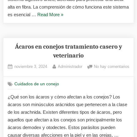
alta en fibra. La comprensión de cómo funciona este sistema
«Enfermedades
es esencial …
Read More
»
digestivas
en
conejos
cómo
Ácaros en conejos tratamiento casero y
evitarlas
veterinario
y
Posted
By
en
noviembre 3, 2024
Administrador
No hay comentarios
tratarlas»
on
Áca
en
Cuidados de un conejo
cone
trat
¿Qué son los ácaros y cómo afectan a los conejos? Los
case
ácaros son minúsculos arácnidos que pertenecen a la clase
y
vete
de los arachnida. Existen diferentes tipos de ácaros, pero
aquellos que afectan a los conejos son principalmente los
ácaros demodex y otodectes. Estos parásitos pueden
causar diversas afecciones en la piel y en las orejas, …