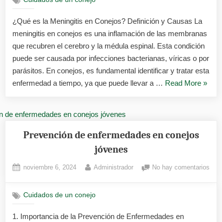
Cuidados de un conejo
cone
todo
¿Qué es la Meningitis en Conejos? Definición y Causas La
lo
meningitis en conejos es una inflamación de las membranas
que
deb
que recubren el cerebro y la médula espinal. Esta condición
sabe
puede ser causada por infecciones bacterianas, víricas o por
parásitos. En conejos, es fundamental identificar y tratar esta
«Menin
enfermedad a tiempo, ya que puede llevar a …
Read More
»
en
conej
todo
lo
Prevención de enfermedades en conejos
que
jóvenes
debes
Posted
By
en
noviembre 6, 2024
Administrador
No hay comentarios
saber
on
Prev
de
Cuidados de un conejo
enf
en
1. Importancia de la Prevención de Enfermedades en
cone