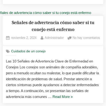
cuidar
a
un
conejo
Señales de advertencia cómo saber si tu
enfermo
conejo está enfermo
guía
Posted
By
en
noviembre 2, 2024
Administrador
No hay comentarios
para
on
Señ
principiantes»
de
Cuidados de un conejo
adve
cóm
Las 10 Señales de Advertencia Clave de Enfermedad en
sabe
Conejos Los conejos son animales de compañía adorables,
si
tu
pero a menudo ocultan su malestar, lo que puede dificultar la
cone
identificación de problemas de salud. Prestar atención a
está
ciertos síntomas puede ayudarnos a detectar enfermedades
enf
a tiempo. A continuación, se presentan las señales de
«Señales
advertencia más comunes …
Read More
»
de