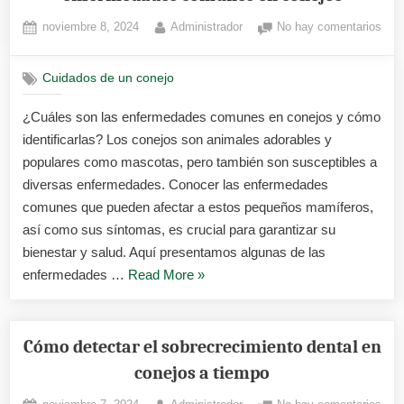
Posted
By
en
noviembre 8, 2024
Administrador
No hay comentarios
on
Los
mej
Cuidados de un conejo
rem
cas
¿Cuáles son las enfermedades comunes en conejos y cómo
para
identificarlas? Los conejos son animales adorables y
las
enf
populares como mascotas, pero también son susceptibles a
com
diversas enfermedades. Conocer las enfermedades
en
comunes que pueden afectar a estos pequeños mamíferos,
cone
así como sus síntomas, es crucial para garantizar su
bienestar y salud. Aquí presentamos algunas de las
«Los
enfermedades …
Read More
»
mejores
remedios
caseros
Cómo detectar el sobrecrecimiento dental en
para
conejos a tiempo
las
Posted
By
en