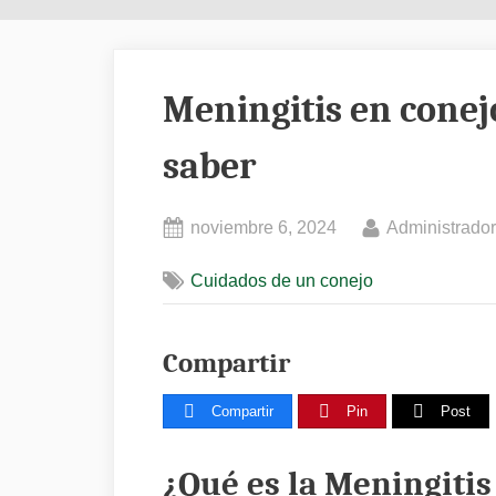
Meningitis en conej
saber
Posted
By
noviembre 6, 2024
Administrador
on
Cuidados de un conejo
Compartir
Compartir
Pin
Post
¿Qué es la Meningitis