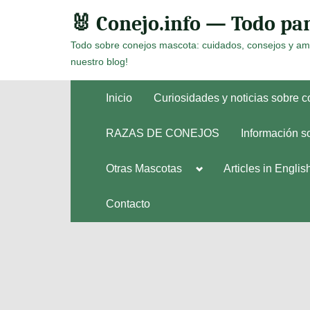
Skip
🐰 Conejo.info — Todo par
to
Todo sobre conejos mascota: cuidados, consejos y am
content
nuestro blog!
Inicio
Curiosidades y noticias sobre 
RAZAS DE CONEJOS
Información s
Toggle
Otras Mascotas
Articles in Englis
Toggle
sub-
sub-
menu
menu
Contacto