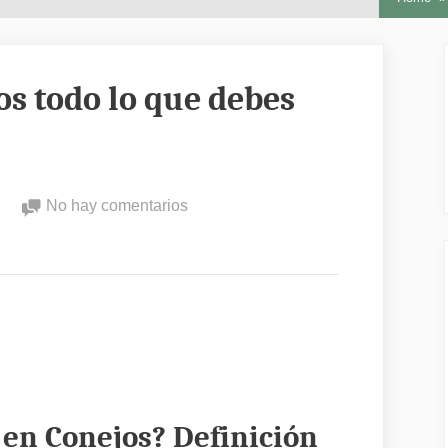
os todo lo que debes
en
No hay comentarios
Meningitis
en
conejos
todo
lo
que
debes
saber
 en Conejos? Definición