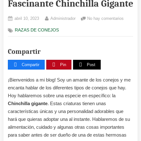
Fascinante Chinchilla Gigante
Posted
By
en
abril 10, 2023
Administrador
No hay comentarios
on
Mirando
RAZAS DE CONEJOS
de
Cerca
la
Compartir
Fascinan
Chinchill
Gigante
Compartir
Pin
Post
¡Bienvenidos a mi blog! Soy un amante de los conejos y me
encanta hablar de los diferentes tipos de conejos que hay.
Hoy hablaremos sobre una especie en específico: la
Chinchilla gigante
. Estas criaturas tienen unas
características únicas y una personalidad adorables que
hará que quieras adoptar una al instante. Hablaremos de su
alimentación, cuidado y algunas otras cosas importantes
para saber antes de ser dueño de una de estas hermosas