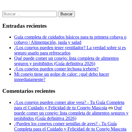
Buscar:
Entradas recientes
Guía completa de cuidados básicos para tu primera cobaya o
cobayo | Alimentación, jaula y salud
¿Los conejos pueden tener ventilador? La verdad sobre si es
seguro usarlo para refrescarlos
Qué puede comer un conejo: lista completa de alimentos
seguros y prohibidos (Guía definitiva 2026)
¿Los conejos pueden comer lechuga iceberg?
Mi conejo tiene un golpe de calor: ¿qué debo hacer
inmediatamente?
Comentarios recientes
¿Los conejos pueden comer aloe vera? - Tu Guía Completa
para el Cuidado y Felicidad de tu Conejo Mascota
en
Qué
puede comer un conejo: lista completa de alimentos seguros y
prohibidos (Guía definitiva 2026)
¿Pueden los conejos comer semillas de aves? - Tu Guía
Completa para el Cuidado y Felicidad de tu Conejo Mascota