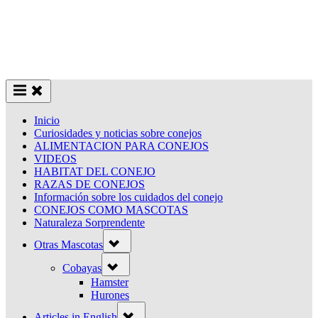
Inicio
Curiosidades y noticias sobre conejos
ALIMENTACION PARA CONEJOS
VIDEOS
HABITAT DEL CONEJO
RAZAS DE CONEJOS
Información sobre los cuidados del conejo
CONEJOS COMO MASCOTAS
Naturaleza Sorprendente
Toggle
Otras Mascotas
sub-
menu
Toggle
Cobayas
sub-
menu
Hamster
Hurones
Toggle
Articles in English