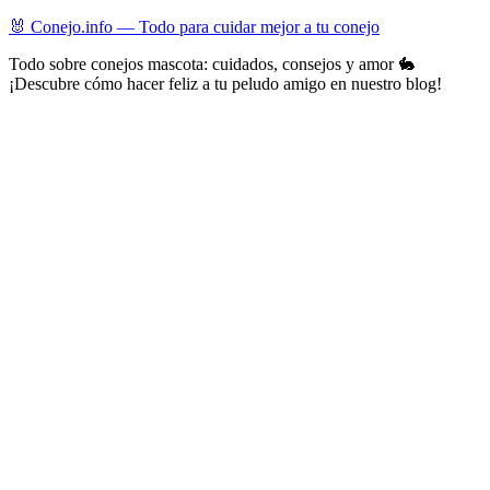
Skip
🐰 Conejo.info — Todo para cuidar mejor a tu conejo
to
Todo sobre conejos mascota: cuidados, consejos y amor 🐇
content
¡Descubre cómo hacer feliz a tu peludo amigo en nuestro blog!