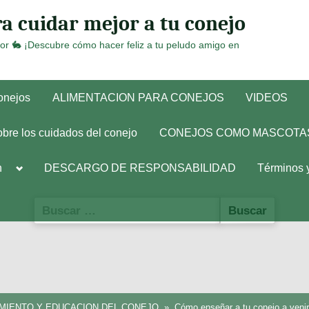
a cuidar mejor a tu conejo
or 🐇 ¡Descubre cómo hacer feliz a tu peludo amigo en
conejos
ALIMENTACION PARA CONEJOS
VIDEOS
obre los cuidados del conejo
CONEJOS COMO MASCOTA
Toggle
h
DESCARGO DE RESPONSABILIDAD
Términos 
sub-
menu
Buscar:
IENTO Y EDUCACION DEL CONEJO
Cómo enseñar a tu conejo a venir