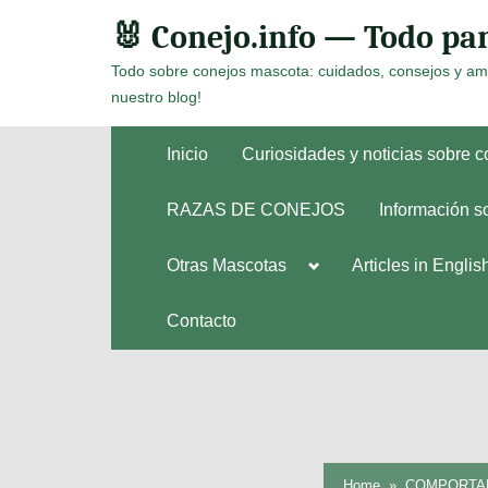
Skip
🐰 Conejo.info — Todo par
to
Todo sobre conejos mascota: cuidados, consejos y am
content
nuestro blog!
Inicio
Curiosidades y noticias sobre 
RAZAS DE CONEJOS
Información s
Toggle
Otras Mascotas
Articles in Englis
Toggle
sub-
sub-
menu
menu
Contacto
Home
COMPORTAM