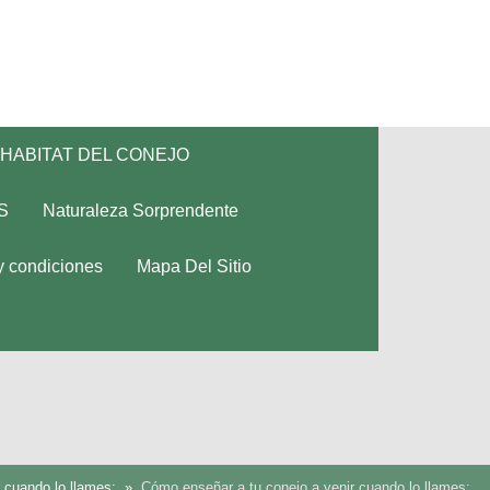
HABITAT DEL CONEJO
S
Naturaleza Sorprendente
y condiciones
Mapa Del Sitio
 cuando lo llames:
Cómo enseñar a tu conejo a venir cuando lo llames: