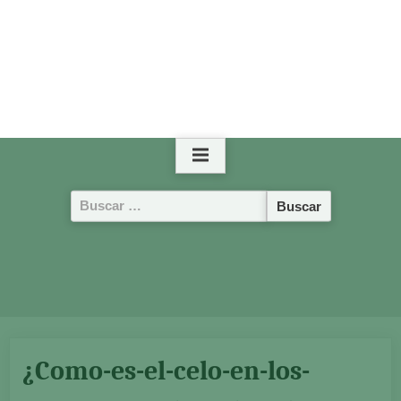
Buscar:
¿Como-es-el-celo-en-los-