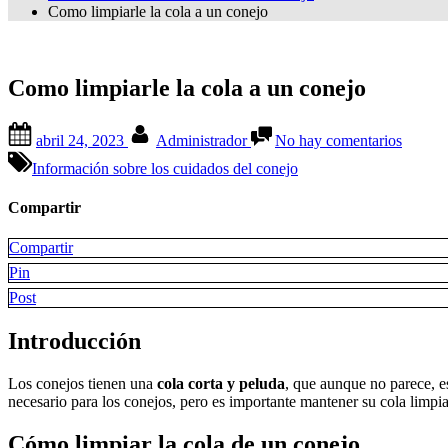
Como limpiarle la cola a un conejo
Como limpiarle la cola a un conejo
Posted
By
en
abril 24, 2023
Administrador
No hay comentarios
on
Como
limpiar
Información sobre los cuidados del conejo
la
cola
Compartir
a
un
Compartir
conejo
Pin
Post
Introducción
Los conejos tienen una
cola corta y peluda
, que aunque no parece, e
necesario para los conejos, pero es importante mantener su cola limpia
Cómo limpiar la cola de un conejo