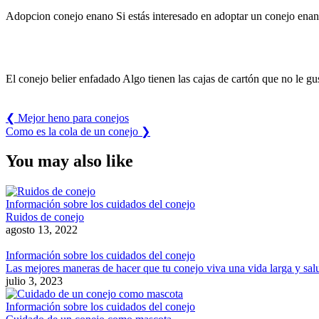
Adopcion conejo enano Si estás interesado en adoptar un conejo ena
El conejo belier enfadado Algo tienen las cajas de cartón que no le 
Previous
❮
Mejor heno para conejos
Post:
Next
Como es la cola de un conejo
❯
Post:
You may also like
Información sobre los cuidados del conejo
Ruidos de conejo
agosto 13, 2022
Información sobre los cuidados del conejo
Las mejores maneras de hacer que tu conejo viva una vida larga y sal
julio 3, 2023
Información sobre los cuidados del conejo