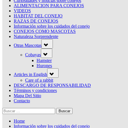
Curiosidades y noticias sobre conejos
ALIMENTACION PARA CONEJOS
VIDEOS
HABITAT DEL CONEJO
RAZAS DE CONEJOS
Información sobre los cuidados del conejo
CONEJOS COMO MASCOTAS
Naturaleza Sorprendente
Toggle
Otras Mascotas
sub-
menu
Toggle
Cobayas
sub-
menu
Hamster
Hurones
Toggle
Articles in English
sub-
menu
Care of a rabbit
DESCARGO DE RESPONSABILIDAD
Términos y condiciones
Mapa Del Sitio
Contacto
Buscar:
Home
Información sobre los cuidados del conejo