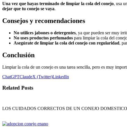
Una vez que hayas terminado de limpiar la cola del conejo
, usa u
dejar que tu conejo se vaya
.
Consejos y recomendaciones
No utilices jabones o detergentes
, ya que pueden ser muy irrit
No uses productos perfumados
para limpiar la cola del conejo
Asegúrate de limpiar la cola del conejo con regularidad
, pa
Conclusión
Limpiar la cola de un conejo es una tarea sencilla, pero es muy importa
ChatGPT
Claude
X (Twitter)
LinkedIn
Related Posts
Navegación
de
LOS CUIDADOS CORRECTOS DE UN CONEJO DOMESTICO El pela
entradas