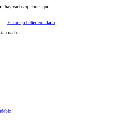
no, hay varias opciones que…
El conejo belier enfadado
gustan nada…
udable