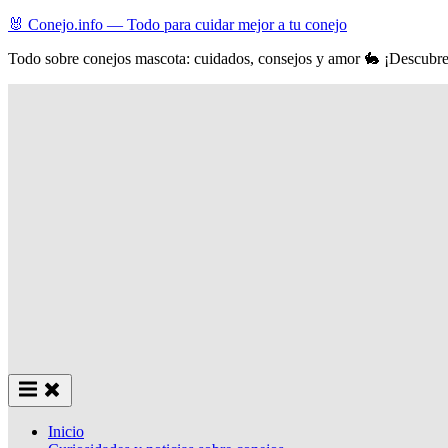
Skip
🐰 Conejo.info — Todo para cuidar mejor a tu conejo
to
Todo sobre conejos mascota: cuidados, consejos y amor 🐇 ¡Descubre 
content
Inicio