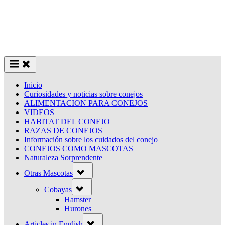
Inicio
Curiosidades y noticias sobre conejos
ALIMENTACION PARA CONEJOS
VIDEOS
HABITAT DEL CONEJO
RAZAS DE CONEJOS
Información sobre los cuidados del conejo
CONEJOS COMO MASCOTAS
Naturaleza Sorprendente
Toggle
Otras Mascotas
sub-
menu
Toggle
Cobayas
sub-
menu
Hamster
Hurones
Toggle
Articles in English