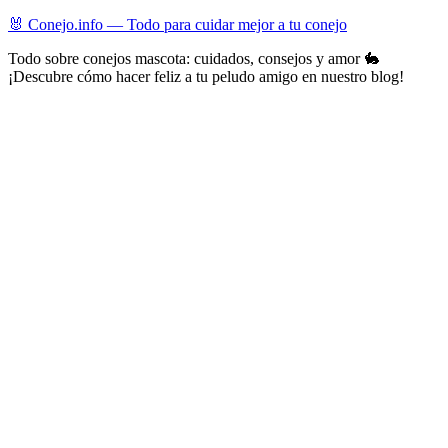
Skip
🐰 Conejo.info — Todo para cuidar mejor a tu conejo
to
Todo sobre conejos mascota: cuidados, consejos y amor 🐇
content
¡Descubre cómo hacer feliz a tu peludo amigo en nuestro blog!