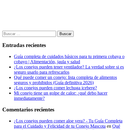
Buscar:
Entradas recientes
Guía completa de cuidados básicos para tu primera cobaya o
cobayo | Alimentación, jaula y salud
¿Los conejos pueden tener ventilador? La verdad sobre si es
seguro usarlo para refrescarlos
Qué puede comer un conejo: lista completa de alimentos
seguros y prohibidos (Guía definitiva 2026)
¿Los conejos pueden comer lechuga iceberg?
Mi conejo tiene un golpe de calor: ¿qué debo hacer
inmediatamente?
Comentarios recientes
¿Los conejos pueden comer aloe vera? - Tu Guía Completa
para el Cuidado y Felicidad de tu Conejo Mascota
en
Qué