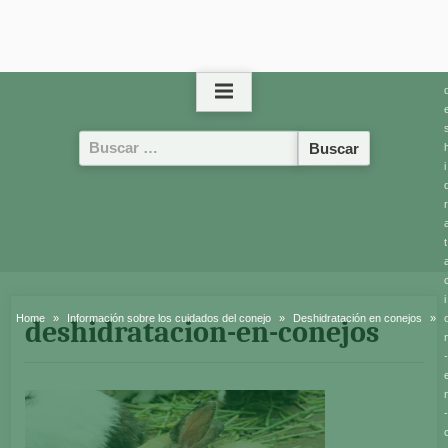
Buscar:
i
r
t
i
Home
Información sobre los cuidados del conejo
Deshidratación en conejos
deshidratacion-en-conejos
-
-