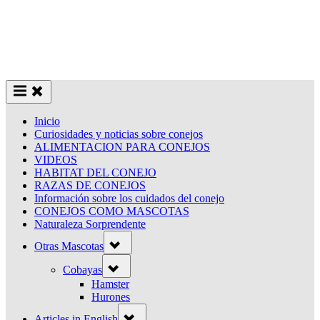
Inicio
Curiosidades y noticias sobre conejos
ALIMENTACION PARA CONEJOS
VIDEOS
HABITAT DEL CONEJO
RAZAS DE CONEJOS
Información sobre los cuidados del conejo
CONEJOS COMO MASCOTAS
Naturaleza Sorprendente
Toggle
Otras Mascotas
sub-
menu
Toggle
Cobayas
sub-
menu
Hamster
Hurones
Toggle
Articles in English