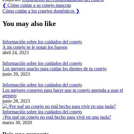
Navegación
Previous
❮
Cómo cuidar a su conejo mascota
Post:
Next
Cómo cuidar a los conejos domésticos
❯
de
Post:
entradas
You may also like
Información sobre los cuidados del conejo
A mi conejo se le notan los huesos
abril 24, 2023
Información sobre los cuidados del conejo
Los mejores snacks para cuidar los dientes de tu conejo
junio 29, 2023
Información sobre los cuidados del conejo
Los mejores consejos para hacer que tu conejo aprenda a usar el
arenero
junio 28, 2023
Información sobre los cuidados del conejo
¿Por qué un conejo no está hecho para vivir en una jaula?
marzo 30, 2020