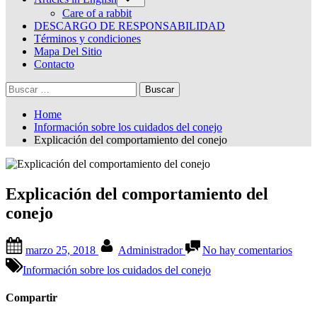
sub-
menu
Care of a rabbit
DESCARGO DE RESPONSABILIDAD
Términos y condiciones
Mapa Del Sitio
Contacto
Buscar:
Home
Información sobre los cuidados del conejo
Explicación del comportamiento del conejo
Explicación del comportamiento del
conejo
Posted
By
en
marzo 25, 2018
Administrador
No hay comentarios
on
Expli
del
Información sobre los cuidados del conejo
comp
del
Compartir
conej