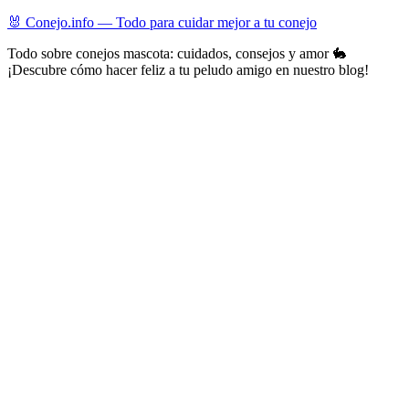
Skip
🐰 Conejo.info — Todo para cuidar mejor a tu conejo
to
Todo sobre conejos mascota: cuidados, consejos y amor 🐇
content
¡Descubre cómo hacer feliz a tu peludo amigo en nuestro blog!