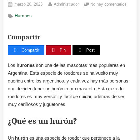
Posted
By
en
marzo 20, 2023
Administrador
No hay comentarios
on
Hurone
Hurones
argenti
Compartir
Compartir
Pin
Post
Los
hurones
son una de las mascotas más populares en
Argentina. Esta especie de roedores se ha vuelto muy
querida entre los argentinos, y cada vez hay más personas
que deciden tener un hurón como mascota. Esta raza de
roedores es muy versátil y fácil de cuidar, además de ser
muy cariñosos y juguetones.
¿Qué es un hurón?
Un
hurón
es una especie de roedor que pertenece a la