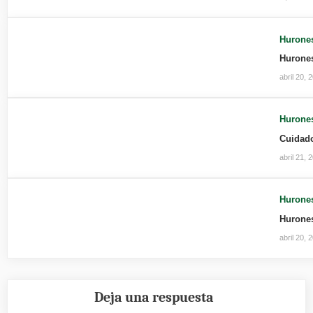
Hurone
Hurones
abril 20, 
Hurone
Cuidad
abril 21, 
Hurone
Hurone
abril 20, 
Deja una respuesta