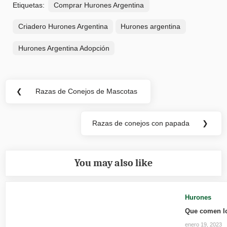
Etiquetas:
Comprar Hurones Argentina
Criadero Hurones Argentina
Hurones argentina
Hurones Argentina Adopción
Navegación
❮
Razas de Conejos de Mascotas
Previous
de
Post:
entradas
Razas de conejos con papada
❯
Next
Post:
You may also like
Hurones
Que comen l
enero 19, 2023