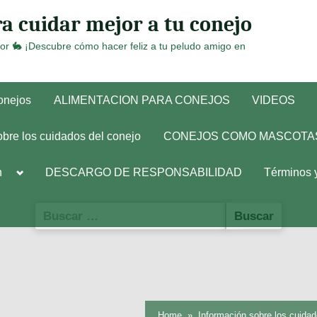
a cuidar mejor a tu conejo
or 🐇 ¡Descubre cómo hacer feliz a tu peludo amigo en
conejos
ALIMENTACION PARA CONEJOS
VIDEOS
obre los cuidados del conejo
CONEJOS COMO MASCOTA
Toggle
h
DESCARGO DE RESPONSABILIDAD
Términos 
sub-
menu
Buscar:
Home
Información sobre los cuidad