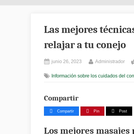
Las mejores técnica
relajar a tu conejo
Posted
By
junio 26, 2023
Administrador
on
Información sobre los cuidados del co
Compartir
Compartir
Pin
Post
Los mejores masajes p