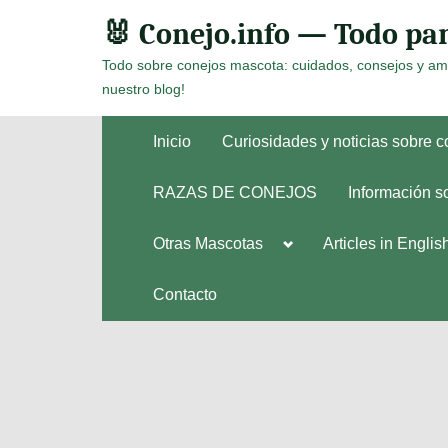
Skip
🐰 Conejo.info — Todo par
to
Todo sobre conejos mascota: cuidados, consejos y am
content
nuestro blog!
Inicio
Curiosidades y noticias sobre 
RAZAS DE CONEJOS
Información s
Toggle
Otras Mascotas
Articles in Englis
Toggle
sub-
sub-
menu
menu
Contacto