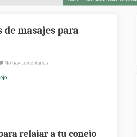
s de masajes para
en
No hay comentarios
Las
nejo
mejores
técnicas
de
masajes
para
relajar
a
ara relajar a tu conejo
tu