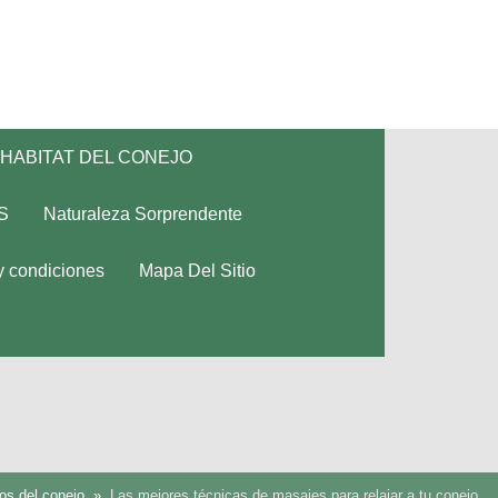
HABITAT DEL CONEJO
S
Naturaleza Sorprendente
y condiciones
Mapa Del Sitio
os del conejo
Las mejores técnicas de masajes para relajar a tu conejo