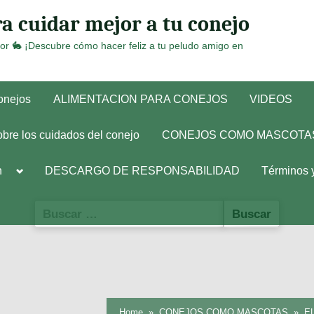
a cuidar mejor a tu conejo
or 🐇 ¡Descubre cómo hacer feliz a tu peludo amigo en
conejos
ALIMENTACION PARA CONEJOS
VIDEOS
obre los cuidados del conejo
CONEJOS COMO MASCOTA
Toggle
h
DESCARGO DE RESPONSABILIDAD
Términos 
sub-
menu
Buscar:
Home
CONEJOS COMO MASCOTAS
E