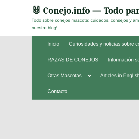
Skip
🐰 Conejo.info — Todo par
to
Todo sobre conejos mascota: cuidados, consejos y am
content
nuestro blog!
Inicio
Curiosidades y noticias sobre 
RAZAS DE CONEJOS
Información s
Toggle
Otras Mascotas
Articles in Englis
Toggle
sub-
sub-
menu
menu
Contacto