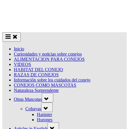
Inicio
Curiosidades y noticias sobre conejos
ALIMENTACION PARA CONEJOS
VIDEOS
HABITAT DEL CONEJO
RAZAS DE CONEJOS
Información sobre los cuidados del conejo
CONEJOS COMO MASCOTAS
Naturaleza Sorprendente
Toggle
Otras Mascotas
sub-
menu
Toggle
Cobayas
sub-
menu
Hamster
Hurones
Toggle
Articles in English