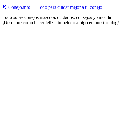
Skip
🐰 Conejo.info — Todo para cuidar mejor a tu conejo
to
Todo sobre conejos mascota: cuidados, consejos y amor 🐇
content
¡Descubre cómo hacer feliz a tu peludo amigo en nuestro blog!