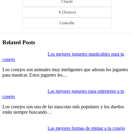
Claude
X (Twitter)
LinkedIn
Related Posts
Navegación
Los mejores juguetes masticables para tu
conejo
de
Los conejos son animales muy inteligentes que adoran los juguetes
entradas
para masticar. Estos juguetes les…
Las mejores juguetes para entretener a tu
conejo
Los conejos son una de las mascotas más populares y los dueños
están siempre buscando…
Las mejores formas de mimar a tu conejo