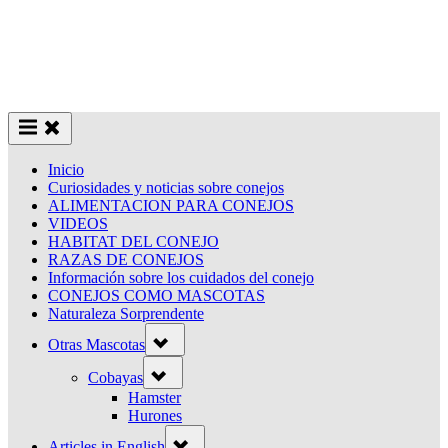
Inicio
Curiosidades y noticias sobre conejos
ALIMENTACION PARA CONEJOS
VIDEOS
HABITAT DEL CONEJO
RAZAS DE CONEJOS
Información sobre los cuidados del conejo
CONEJOS COMO MASCOTAS
Naturaleza Sorprendente
Toggle
Otras Mascotas
sub-
menu
Toggle
Cobayas
sub-
menu
Hamster
Hurones
Toggle
Articles in English