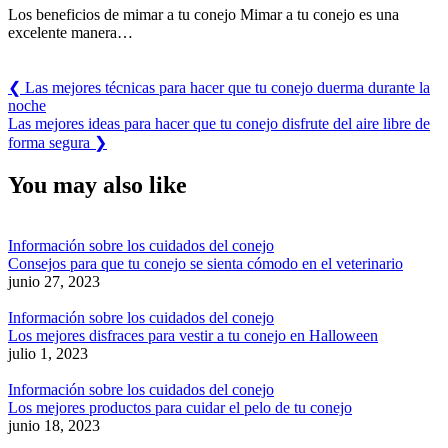
Los beneficios de mimar a tu conejo Mimar a tu conejo es una
excelente manera…
Previous
❮
Las mejores técnicas para hacer que tu conejo duerma durante la
Post:
noche
Next
Las mejores ideas para hacer que tu conejo disfrute del aire libre de
Post:
forma segura
❯
You may also like
Información sobre los cuidados del conejo
Consejos para que tu conejo se sienta cómodo en el veterinario
junio 27, 2023
Información sobre los cuidados del conejo
Los mejores disfraces para vestir a tu conejo en Halloween
julio 1, 2023
Información sobre los cuidados del conejo
Los mejores productos para cuidar el pelo de tu conejo
junio 18, 2023