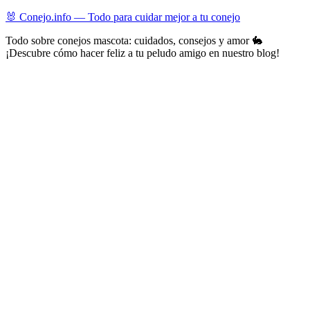
Skip
🐰 Conejo.info — Todo para cuidar mejor a tu conejo
to
Todo sobre conejos mascota: cuidados, consejos y amor 🐇
content
¡Descubre cómo hacer feliz a tu peludo amigo en nuestro blog!