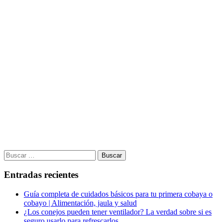
Buscar:
Entradas recientes
Guía completa de cuidados básicos para tu primera cobaya o
cobayo | Alimentación, jaula y salud
¿Los conejos pueden tener ventilador? La verdad sobre si es
seguro usarlo para refrescarlos