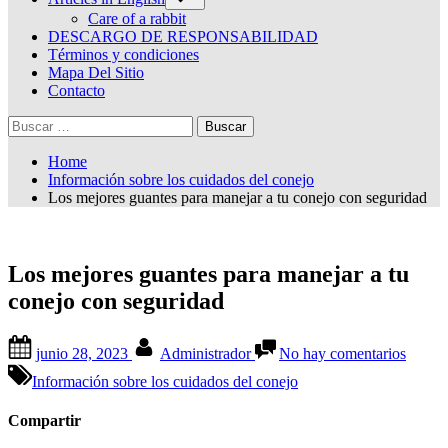
sub-
menu
Care of a rabbit
DESCARGO DE RESPONSABILIDAD
Términos y condiciones
Mapa Del Sitio
Contacto
Buscar:
Home
Información sobre los cuidados del conejo
Los mejores guantes para manejar a tu conejo con seguridad
Los mejores guantes para manejar a tu
conejo con seguridad
Posted
By
en
junio 28, 2023
Administrador
No hay comentarios
on
Los
mejore
Información sobre los cuidados del conejo
guante
para
Compartir
maneja