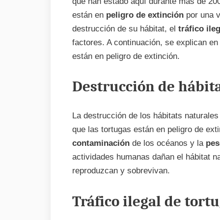
que han estado aquí durante más de 200
están en
peligro de extinción
por una v
destrucción de su hábitat, el
tráfico ile
factores. A continuación, se explican en 
están en peligro de extinción.
Destrucción de hábit
La destrucción de los hábitats naturales
que las tortugas están en peligro de ext
contaminación
de los océanos y la
pes
actividades humanas dañan el hábitat na
reproduzcan y sobrevivan.
Tráfico ilegal de tort