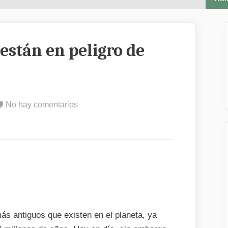
están en peligro de
en
No hay comentarios
Porque
las
tortugas
están
en
peligro
de
extinción
s antiguos que existen en el planeta, ya