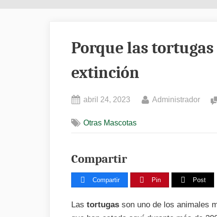
Porque las tortugas 
extinción
Posted
By
abril 24, 2023
Administrador
on
Otras Mascotas
Compartir
Compartir
Pin
Post
Las
tortugas
son uno de los animales má