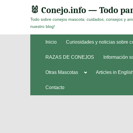
Skip
🐰 Conejo.info — Todo par
to
Todo sobre conejos mascota: cuidados, consejos y am
content
nuestro blog!
Inicio
Curiosidades y noticias sobre 
RAZAS DE CONEJOS
Información s
Toggle
Otras Mascotas
Articles in Englis
Toggle
sub-
sub-
menu
menu
Contacto