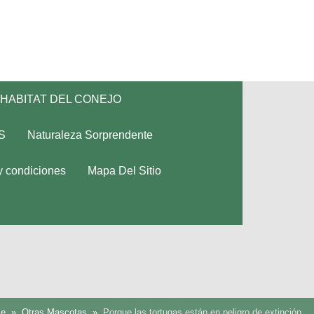
HABITAT DEL CONEJO
S
Naturaleza Sorprendente
y condiciones
Mapa Del Sitio
e
Otras Mascotas
Porque las tortugas están en peligro de extinción