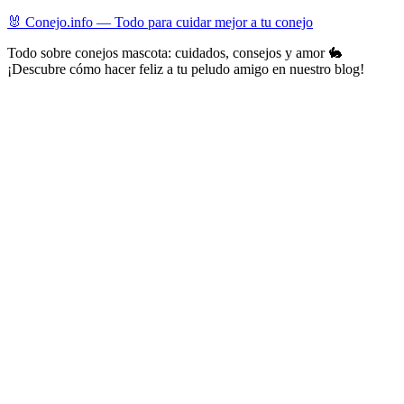
Skip
🐰 Conejo.info — Todo para cuidar mejor a tu conejo
to
Todo sobre conejos mascota: cuidados, consejos y amor 🐇
content
¡Descubre cómo hacer feliz a tu peludo amigo en nuestro blog!