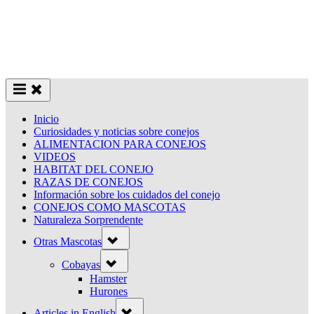
Inicio
Curiosidades y noticias sobre conejos
ALIMENTACION PARA CONEJOS
VIDEOS
HABITAT DEL CONEJO
RAZAS DE CONEJOS
Información sobre los cuidados del conejo
CONEJOS COMO MASCOTAS
Naturaleza Sorprendente
Toggle
Otras Mascotas
sub-
menu
Toggle
Cobayas
sub-
menu
Hamster
Hurones
Toggle
Articles in English