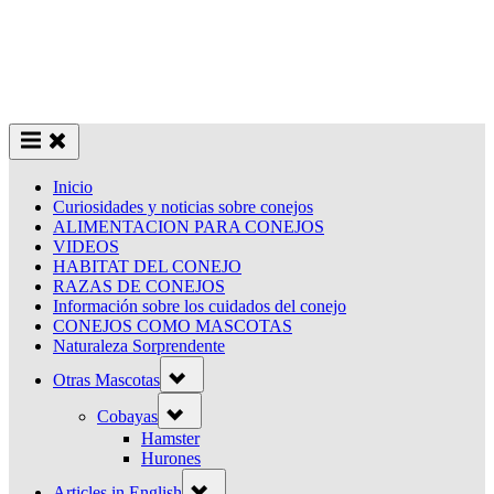
Inicio
Curiosidades y noticias sobre conejos
ALIMENTACION PARA CONEJOS
VIDEOS
HABITAT DEL CONEJO
RAZAS DE CONEJOS
Información sobre los cuidados del conejo
CONEJOS COMO MASCOTAS
Naturaleza Sorprendente
Toggle
Otras Mascotas
sub-
menu
Toggle
Cobayas
sub-
menu
Hamster
Hurones
Toggle
Articles in English