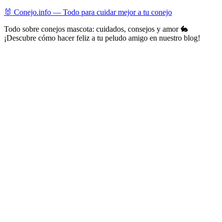
Skip
🐰 Conejo.info — Todo para cuidar mejor a tu conejo
to
Todo sobre conejos mascota: cuidados, consejos y amor 🐇
content
¡Descubre cómo hacer feliz a tu peludo amigo en nuestro blog!