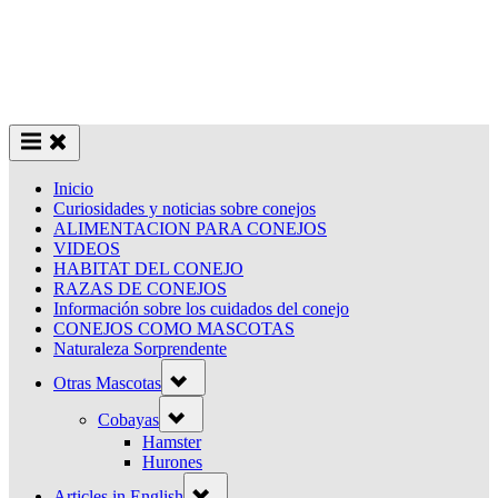
Inicio
Curiosidades y noticias sobre conejos
ALIMENTACION PARA CONEJOS
VIDEOS
HABITAT DEL CONEJO
RAZAS DE CONEJOS
Información sobre los cuidados del conejo
CONEJOS COMO MASCOTAS
Naturaleza Sorprendente
Toggle
Otras Mascotas
sub-
menu
Toggle
Cobayas
sub-
menu
Hamster
Hurones
Toggle
Articles in English