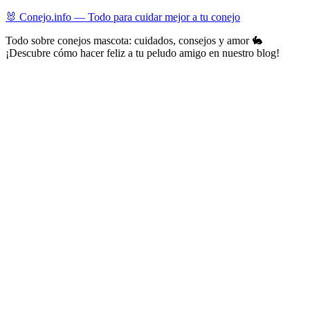
Skip
🐰 Conejo.info — Todo para cuidar mejor a tu conejo
to
Todo sobre conejos mascota: cuidados, consejos y amor 🐇
content
¡Descubre cómo hacer feliz a tu peludo amigo en nuestro blog!