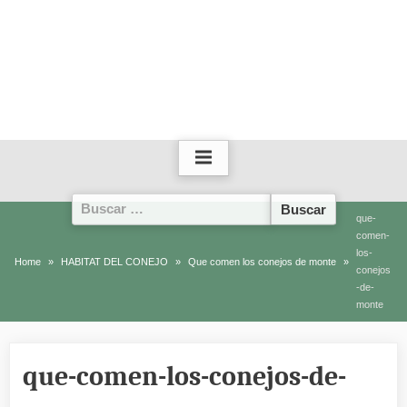
Buscar:
que-
comen-
los-
Home
HABITAT DEL CONEJO
Que comen los conejos de monte
conejos
-de-
monte
que-comen-los-conejos-de-