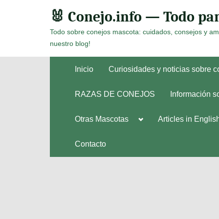
Skip
🐰 Conejo.info — Todo par
to
Todo sobre conejos mascota: cuidados, consejos y am
content
nuestro blog!
Inicio
Curiosidades y noticias sobre 
RAZAS DE CONEJOS
Información s
Toggle
Otras Mascotas
Articles in Englis
Toggle
sub-
sub-
menu
menu
Contacto