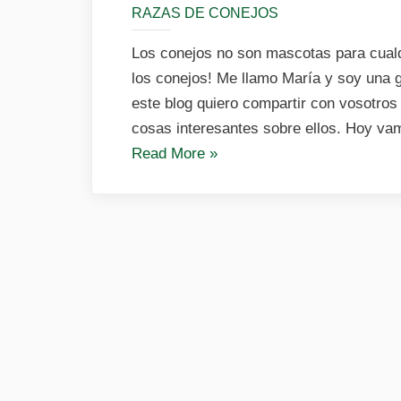
RAZAS DE CONEJOS
Los conejos no son mascotas para cualq
los conejos! Me llamo María y soy una g
este blog quiero compartir con vosotros
cosas interesantes sobre ellos. Hoy va
«Los
Read More
»
conejos
no
son
mascotas
para
cualquier
persona»