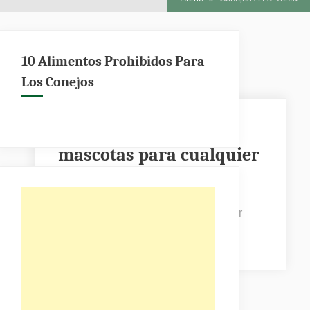
10 Alimentos Prohibidos Para
Los Conejos
Los conejos no son
mascotas para cualquier
persona
Posted
By
abril 10, 2023
Administrador
on
en
No hay comentarios
Los
conejos
no