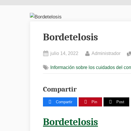
Bordetelosis
Posted
By
julio 14, 2022
Administrador
on
Información sobre los cuidados del co
Compartir
Compartir
Pin
Post
Bordetelosis