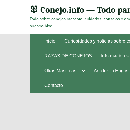
Skip
🐰 Conejo.info — Todo par
to
Todo sobre conejos mascota: cuidados, consejos y am
content
nuestro blog!
Inicio
Curiosidades y noticias sobre 
RAZAS DE CONEJOS
Información s
Toggle
Otras Mascotas
Articles in Englis
Toggle
sub-
sub-
menu
menu
Contacto