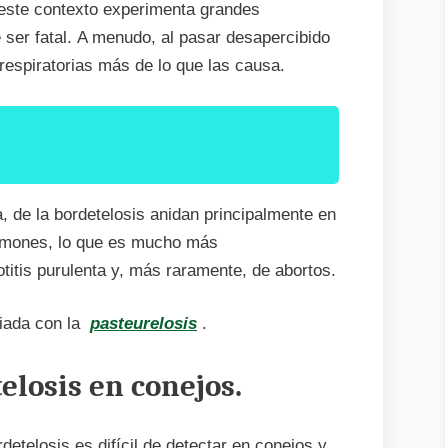
n este contexto experimenta grandes
e ser fatal. A menudo, al pasar desapercibido
respiratorias más de lo que las causa.
, de la bordetelosis anidan principalmente en
ulmones, lo que es mucho más
itis purulenta y, más raramente, de abortos.
ciada con la
pasteurelosis
.
elosis en conejos.
telosis es difícil de detectar en conejos y,