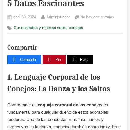
5 Datos Fascinantes
Posted
By
en
abril 30, 2024
Administrador
No hay comentarios
on
Comunica
Curiosidades y noticias sobre conejos
entre
Conejos:
5
Compartir
Datos
Fascinan
Compartir
Pin
Post
1. Lenguaje Corporal de los
Conejos: La Danza y los Saltos
Comprender el
lenguaje corporal de los conejos
es
fundamental para cualquier dueño de estos adorables
roedores. Una de las conductas más fascinantes y
expresivas es la danza, conocida también como binky. Este