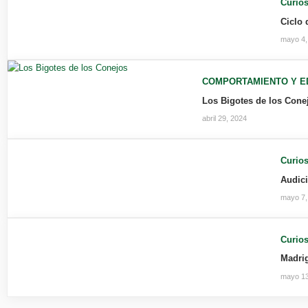
Curios
Ciclo 
mayo 4,
COMPORTAMIENTO Y E
Los Bigotes de los Cone
abril 29, 2024
Curios
Audici
mayo 7,
Curios
Madrig
mayo 13