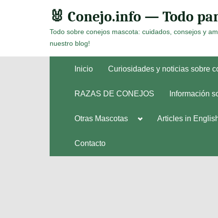
Skip
🐰 Conejo.info — Todo par
to
Todo sobre conejos mascota: cuidados, consejos y am
content
nuestro blog!
Inicio
Curiosidades y noticias sobre 
RAZAS DE CONEJOS
Información s
Toggle
Otras Mascotas
Articles in Englis
Toggle
sub-
sub-
menu
menu
Contacto