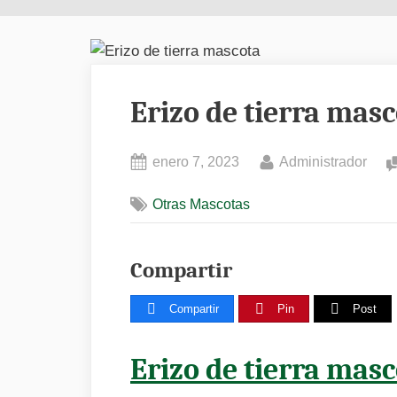
Erizo de tierra mas
Posted
By
enero 7, 2023
Administrador
on
Otras Mascotas
Compartir
Compartir
Pin
Post
Erizo de tierra mas