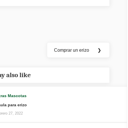
Comprar un erizo
❯
Next
Post:
y also like
tras Mascotas
ula para erizo
brero 27, 2022