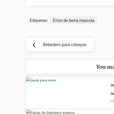
Etiquetas:
Erizo de tierra mascota
Navegación
❮
Bebedero para cobayas
Previous
de
Post:
entradas
You ma
O
Ja
fe