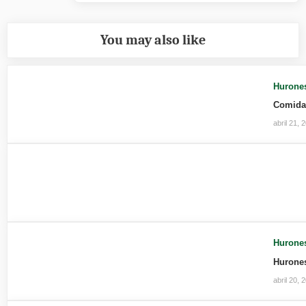
Post:
You may also like
Hurone
Comida
abril 21, 
Hurone
Hurone
abril 20, 