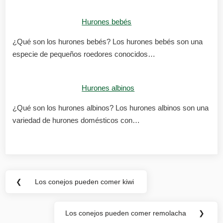
Hurones bebés
¿Qué son los hurones bebés? Los hurones bebés son una
especie de pequeños roedores conocidos…
Hurones albinos
¿Qué son los hurones albinos? Los hurones albinos son una
variedad de hurones domésticos con…
Navegación
❮
Los conejos pueden comer kiwi
Previous
de
Post:
entradas
Los conejos pueden comer remolacha
❯
Next