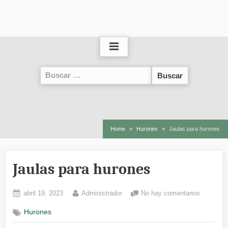
Buscar:
Home
Hurones
Jaulas para hurones
Jaulas para hurones
Posted
By
en
abril 19, 2023
Administrador
No hay comentarios
on
Jaulas
Hurones
para
hurones