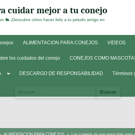
a cuidar mejor a tu conejo
or 🐇 ¡Descubre cómo hacer feliz a tu peludo amigo en
conejos
ALIMENTACION PARA CONEJOS
VIDEOS
obre los cuidados del conejo
CONEJOS COMO MASCOTA
Toggle
h
DESCARGO DE RESPONSABILIDAD
Términos 
sub-
menu
Buscar:
ALIMENTACION PARA CONEJOS
Los conejos no son mascotas para c