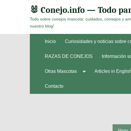
Skip
🐰 Conejo.info — Todo par
to
Todo sobre conejos mascota: cuidados, consejos y am
content
nuestro blog!
Inicio
Curiosidades y noticias sobre 
RAZAS DE CONEJOS
Información s
Toggle
Otras Mascotas
Articles in Englis
Toggle
sub-
sub-
menu
menu
Contacto
Home