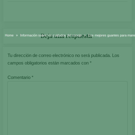
Deja una respuesta
Home
Información sobre los cuidados del conejo
Los mejores guantes para manej
Tu dirección de correo electrónico no será publicada.
Los
campos obligatorios están marcados con
*
Comentario
*