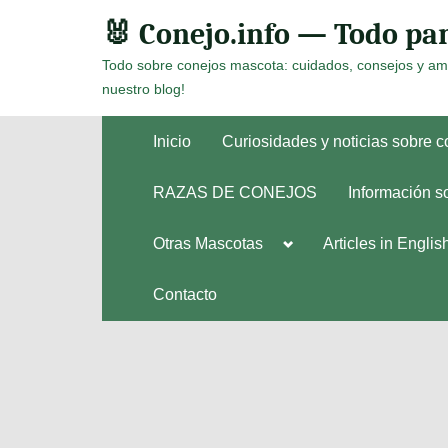
Skip
🐰 Conejo.info — Todo par
to
Todo sobre conejos mascota: cuidados, consejos y am
content
nuestro blog!
Inicio
Curiosidades y noticias sobre 
RAZAS DE CONEJOS
Información s
Toggle
Otras Mascotas
Articles in Englis
Toggle
sub-
sub-
menu
menu
Contacto