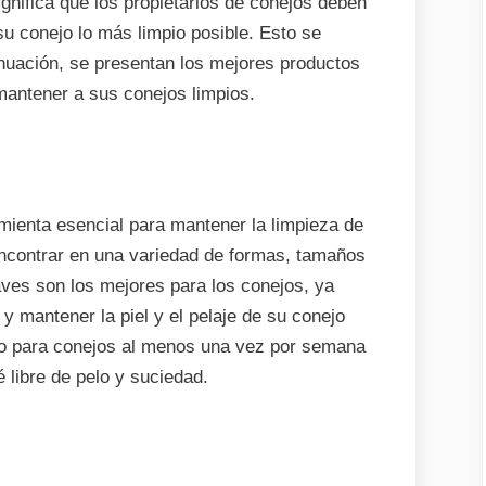
nifica que los propietarios de conejos deben
mantenga
su conejo lo más limpio posible. Esto se
limpio
inuación, se presentan los mejores productos
mantener a sus conejos limpios.
mienta esencial para mantener la limpieza de
ncontrar en una variedad de formas, tamaños
aves son los mejores para los conejos, ya
y mantener la piel y el pelaje de su conejo
lo para conejos al menos una vez por semana
libre de pelo y suciedad.