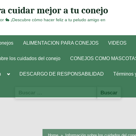
a cuidar mejor a tu conejo
or 🐇 ¡Descubre cómo hacer feliz a tu peludo amigo en
conejos
ALIMENTACION PARA CONEJOS
VIDEOS
obre los cuidados del conejo
CONEJOS COMO MASCOTA
Toggle
h
DESCARGO DE RESPONSABILIDAD
Términos 
sub-
menu
Buscar:
Home
Información sobre los cuidados del cone