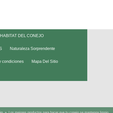
HABITAT DEL CONEJO
S
Naturaleza Sorprendente
y condiciones
Mapa Del Sitio
jo
Los mejores productos para hacer que tu conejo se mantenga limpio