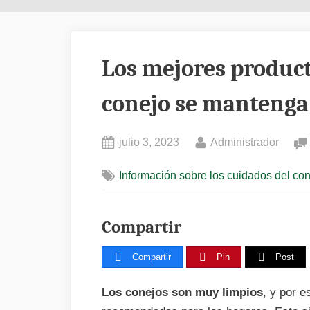
Los mejores product
conejo se mantenga
Posted
By
julio 3, 2023
Administrador
on
Información sobre los cuidados del co
Compartir
Compartir
Pin
Post
Los conejos son muy limpios
, y por 