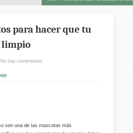
os para hacer que tu
 limpio
en
No hay comentarios
Los
nejo
mejores
productos
para
hacer
que
tu
conejo
eso son una de las mascotas más
se