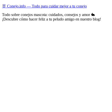
Skip
🐰 Conejo.info — Todo para cuidar mejor a tu conejo
to
Todo sobre conejos mascota: cuidados, consejos y amor 🐇
content
¡Descubre cómo hacer feliz a tu peludo amigo en nuestro blog!