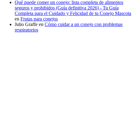
Qué puede comer un conejo: lista completa de alimentos
seguros y prohibidos (Guía definitiva 2026) - Tu Guía
Completa para el Cuidado y Felicidad de tu Conejo Mascota
en
Frutas para conejos
Julio Graffe
en
Cómo cuidar a un conejo con problemas
respiratorios