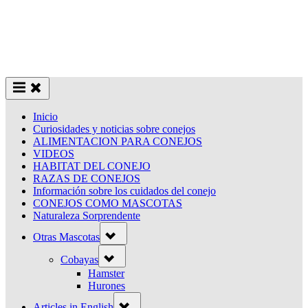
Inicio
Curiosidades y noticias sobre conejos
ALIMENTACION PARA CONEJOS
VIDEOS
HABITAT DEL CONEJO
RAZAS DE CONEJOS
Información sobre los cuidados del conejo
CONEJOS COMO MASCOTAS
Naturaleza Sorprendente
Toggle
Otras Mascotas
sub-
menu
Toggle
Cobayas
sub-
menu
Hamster
Hurones
Toggle
Articles in English