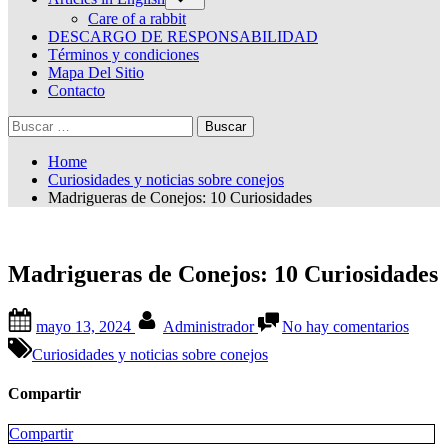
sub-
menu
Care of a rabbit
DESCARGO DE RESPONSABILIDAD
Términos y condiciones
Mapa Del Sitio
Contacto
Buscar:
Home
Curiosidades y noticias sobre conejos
Madrigueras de Conejos: 10 Curiosidades
Madrigueras de Conejos: 10 Curiosidades
Posted
By
en
mayo 13, 2024
Administrador
No hay comentarios
on
Madri
de
Curiosidades y noticias sobre conejos
Conej
10
Compartir
Curio
Compartir