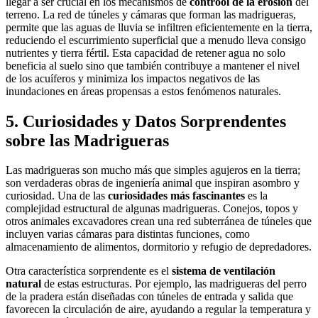
llegar a ser crucial en los mecanismos de
controol de la erosión
del
terreno. La red de túneles y cámaras que forman las madrigueras,
permite que las aguas de lluvia se infiltren eficientemente en la tierra,
reduciendo el escurrimiento superficial que a menudo lleva consigo
nutrientes y tierra fértil. Esta capacidad de retener agua no solo
beneficia al suelo sino que también contribuye a mantener el nivel
de los acuíferos y minimiza los impactos negativos de las
inundaciones en áreas propensas a estos fenómenos naturales.
5. Curiosidades y Datos Sorprendentes
sobre las Madrigueras
Las madrigueras son mucho más que simples agujeros en la tierra;
son verdaderas obras de ingeniería animal que inspiran asombro y
curiosidad. Una de las
curiosidades más fascinantes
es la
complejidad estructural de algunas madrigueras. Conejos, topos y
otros animales excavadores crean una red subterránea de túneles que
incluyen varias cámaras para distintas funciones, como
almacenamiento de alimentos, dormitorio y refugio de depredadores.
Otra característica sorprendente es el
sistema de ventilación
natural
de estas estructuras. Por ejemplo, las madrigueras del perro
de la pradera están diseñadas con túneles de entrada y salida que
favorecen la circulación de aire, ayudando a regular la temperatura y