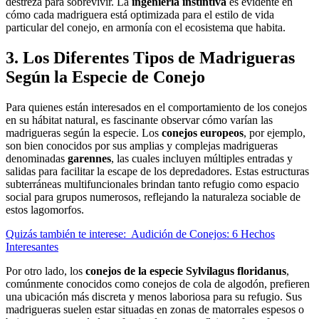
destreza para sobrevivir. La
ingeniería instintiva
es evidente en
cómo cada madriguera está optimizada para el estilo de vida
particular del conejo, en armonía con el ecosistema que habita.
3. Los Diferentes Tipos de Madrigueras
Según la Especie de Conejo
Para quienes están interesados en el comportamiento de los conejos
en su hábitat natural, es fascinante observar cómo varían las
madrigueras según la especie. Los
conejos europeos
, por ejemplo,
son bien conocidos por sus amplias y complejas madrigueras
denominadas
garennes
, las cuales incluyen múltiples entradas y
salidas para facilitar la escape de los depredadores. Estas estructuras
subterráneas multifuncionales brindan tanto refugio como espacio
social para grupos numerosos, reflejando la naturaleza sociable de
estos lagomorfos.
Quizás también te interese:
Audición de Conejos: 6 Hechos
Interesantes
Por otro lado, los
conejos de la especie Sylvilagus floridanus
,
comúnmente conocidos como conejos de cola de algodón, prefieren
una ubicación más discreta y menos laboriosa para su refugio. Sus
madrigueras suelen estar situadas en zonas de matorrales espesos o