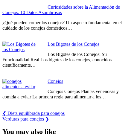
Navegación
Curiosidades sobre la Alimentación de
Conejos: 10 Datos Asombrosos
de
¿Qué pueden comer los conejos? Un aspecto fundamental en el
entradas
cuidado de los conejos domésticos…
Los Bigotes de los Conejos
Los Bigotes de los Conejos: Su
Funcionalidad Real Los bigotes de los conejos, conocidos
científicamente…
Conejos
Conejos Conejos Plantas venenosas y
comida a evitar La primera regla para alimentar a los…
Previous
❮
Dieta equilibrada para conejos
Post:
Next
Verduras para conejos
❯
Post:
You may also like